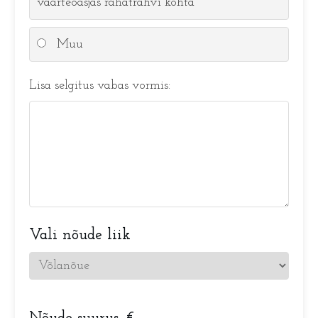
väärteoasjas rahatrahvi kohta
Muu
Lisa selgitus vabas vormis:
Vali nõude liik