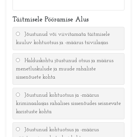
Täitmisele Pööramise Alus
Jõustunud või viivitamata täitmisele
kuuluv kohtuotsus ja -määrus tsiviilasjas
Halduskohtu jõustunud otsus ja määrus
menetluskulude ja muude rahaliste
sissenõuete kohta
Jõustunud kohtuotsus ja -määrus
kriminaalasjas rahalises sissenõudes seisnevate
karistuste kohta
Jõustunud kohtuotsus ja -määrus